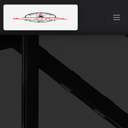
Accueil
Pergola Acier Anti-Tramontane Narbonne | Forge del
Castillo