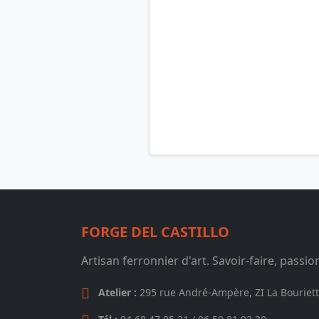
FORGE DEL CASTILLO
Artisan ferronnier d'art. Savoir-faire, passio
Atelier :
295 rue André-Ampère, ZI La Bouriet