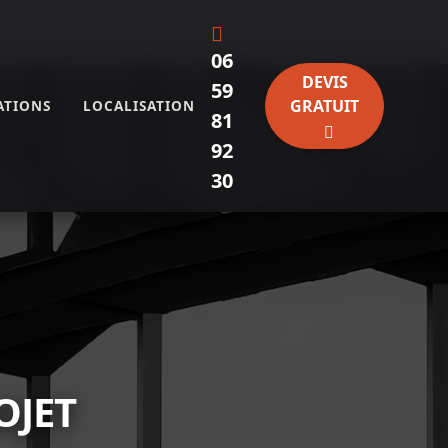
06
DEVIS
59
GRATUIT
ATIONS
LOCALISATION
81
92
30
OJET