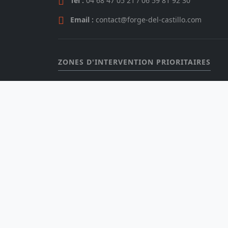
Tél :
04 68 47 05 21 / 06 59 81 92 30
Email :
contact@forge-del-castillo.com
ZONES D'INTERVENTION PRIORITAIRES
Aude (11)
Haut
Carcassonne
Toul
Narbonne
Colo
Castelnaudary
Tourn
Limoux
Mure
Lézignan
Blag
Trèbes
Balm
Port-la-Nouvelle
Revel
Sigean
Gruissan