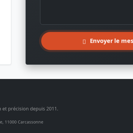
Envoyer le me
n et précision depuis 2011.
te, 11000 Carcassonne