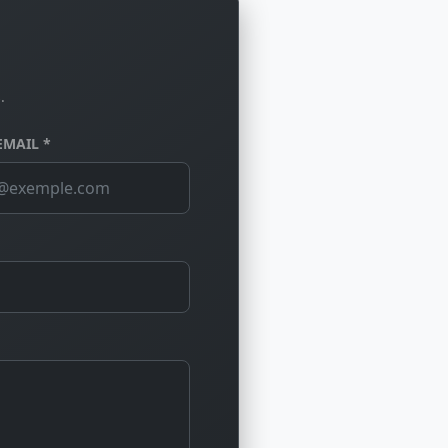
.
EMAIL *