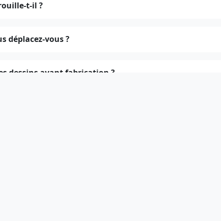
ouille-t-il ?
us déplacez-vous ?
es dessins avant fabrication ?
a durée de fabrication ?
ence entre fer forgé et acier ?
s un service après-vente ?
orter mes propres matériaux ou matières premières ?