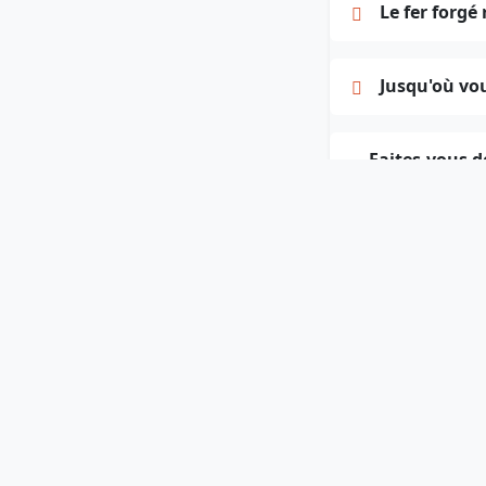
Le fer forgé r
Jusqu'où vo
Faites-vous d
Quelle est l
Quelle différ
Proposez-vou
Puis-je app