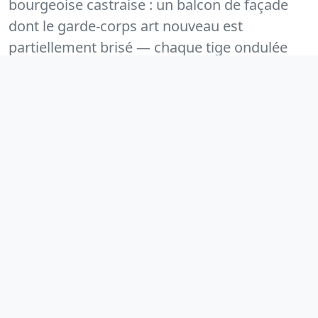
bourgeoise castraise : un balcon de façade
dont le garde-corps art nouveau est
partiellement brisé — chaque tige ondulée
déposée, redressée ou refabriquée selon le
modèle d'origine, puis reposée avec soudures
invisibles. La finition peinture à l'huile mat
restitue l'aspect d'époque. Ce type de
restauration fidèle, produisant un résultat
indiscernable de l'original, représente
l'engagement patrimonial de Forge del
Castillo.
Retrouvez l'ensemble de nos réalisations et notre