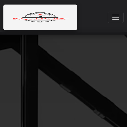
Accueil
Ferronnerie d'Art & Restauration Castres | Forge del
Castillo