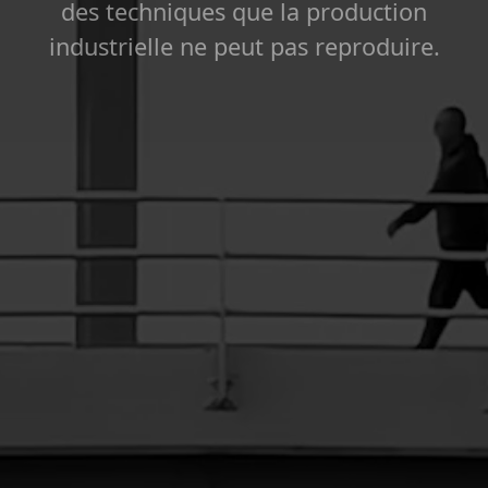
des techniques que la production
industrielle ne peut pas reproduire.